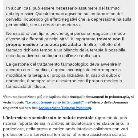
In alcuni casi può essere necessario assumere dei farmaci
antidepressivi. Questi farmaci agiscono sul metabolismo del
cervello, riducendo gli effetti negativi che la depressione ha sulla
personalità, senza creare dipendenza.
Ne esistono vari tipi e, poiché ogni persona reagisce in modo
diverso ai differenti principi attivi, è importante
trovare con il
proprio medico la terapia più adatta
. Inoltre, l’effetto del
farmaco richiede tempo e un bilancio della terapia è possibile
solo dopo diverse settimane dall’inizio della cura.
La gestione del trattamento farmacologico deve avvenire in
accordo con il medico; è quindi sconsigliato interrompere o
modificare la terapia di propria iniziativa. In caso di dubbi o
domande, è sempre utile discuterne con il proprio medico o
farmacista di fiducia.
*Per una descrizione più dettagliata dei principali orientamenti in psicoterapia, si
veda il punto "
Le psicoterapie sono tutte uguali?
" nell'elenco delle
Domande
frequenti
sul sito dell'
Associazione Ticinese Psicologi
.
L'infermiere specializzato in salute mentale
rappresenta una
risorsa importante sia in ambito ambulatoriale che stazionario. In
particolare, nella presa a carico ambulatoriale collabora con vari
professionisti e servizi sul territorio, offrendo assistenza sia alla