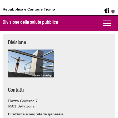
Repubblica e Cantone Ticino
Divisione della salute pubblica
Toggle
naviga
Divisione
www.ti.ch/dsp
Contatti
Piazza Governo 7
6501
Bellinzona
Direzione e segreteria generale