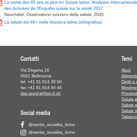
La santé des 65 ans et plus en Suisse latine. Analyses intercantonal
des données de l’Enquête suisse sur la santé 2017
Neuchâtel, Osservatorio svizzero della salute, 2020
La salute dei 65+ nella Svizzera latina (infografica)
Contatti
Temi
Via Dogana 16
Alcol
6501 Bellinzona
Aliment
tel. +41 91 814 30 50
Diritti e
fax +41 91 814 44 46
Movime
dss-spvs(at)hsn.ti.ch
Prevenz
Salute 
Salute 
Salute 
Social media
Tabacco 
@sanita_socialita_ticino
@sanita_socialita_ticino