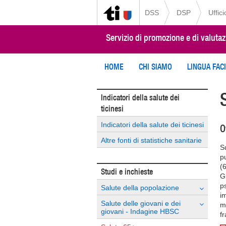
DSS
DSP
Uffic
Servizio di promozione e di valutaz
HOME
CHI SIAMO
LINGUA FAC
Indicatori della salute dei
ticinesi
Indicatori della salute dei ticinesi
O
Altre fonti di statistiche sanitarie
S
p
(
Studi e inchieste
Gi
p
Salute della popolazione
im
Salute delle giovani e dei
m
giovani - Indagine HBSC
f