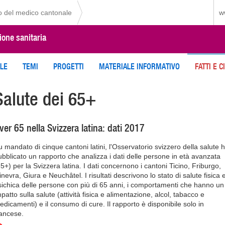
io del medico cantonale
w
ione sanitaria
ILE
TEMI
PROGETTI
MATERIALE INFORMATIVO
FATTI E C
Salute dei 65+
ver 65 nella Svizzera latina: dati 2017
u mandato di cinque cantoni latini, l'Osservatorio svizzero della salute 
ubblicato un rapporto che analizza i dati delle persone in età avanzata
65+) per la Svizzera latina. I dati concernono i cantoni Ticino, Friburgo,
nevra, Giura e Neuchâtel. I risultati descrivono lo stato di salute fisica 
sichica delle persone con più di 65 anni, i comportamenti che hanno un
patto sulla salute (attività fisica e alimentazione, alcol, tabacco e
edicamenti) e il consumo di cure. Il rapporto è disponibile solo in
rancese.