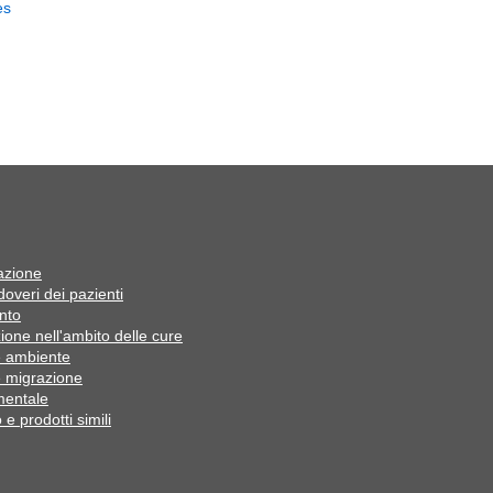
es
azione
 doveri dei pazienti
nto
ione nell'ambito delle cure
e ambiente
e migrazione
mentale
e prodotti simili