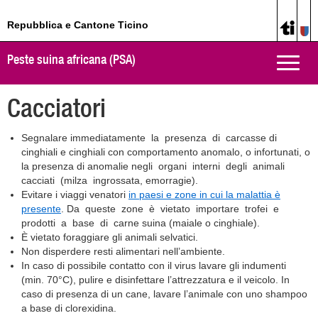
Repubblica e Cantone Ticino
Peste suina africana (PSA)
Toggle
naviga
Cacciatori
Segnalare immediatamente la presenza di carcasse di
cinghiali e cinghiali con comportamento anomalo, o infortunati, o
la presenza di anomalie negli organi interni degli animali
cacciati (milza ingrossata, emorragie).
Evitare i viaggi venatori
in paesi e zone in cui la malattia è
presente
. Da queste zone è vietato importare trofei e
prodotti a base di carne suina (maiale o cinghiale).
È vietato foraggiare gli animali selvatici.
Non disperdere resti alimentari nell’ambiente.
In caso di possibile contatto con il virus lavare gli indumenti
(min. 70°C), pulire e disinfettare l’attrezzatura e il veicolo. In
caso di presenza di un cane, lavare l’animale con uno shampoo
a base di clorexidina.