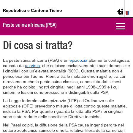
Repubblica e Cantone Ticino
Peste suina africana (PSA)
Toggle
naviga
Di cosa si tratta?
La peste suina africana (PSA) è un’
epizoozia
altamente contagiosa,
causata da
un virus
, che colpisce esclusivamente i suini domestici e
i cinghiali con un’elevata mortalità (90%). Questa malattia non è
pericolosa per l’uomo. Rientra tra le malattie emorragiche, tra cui
ritroviamo anche la peste suina classica, conosciuta dai ticinesi
perché ha colpito i nostri cinghiali negli anni 1998-1999 e i cui
sintomi e lesioni sono pressoché indistinguibili dalla PSA.
La Legge federale sulle epizoozie (LFE) e l'Ordinanza sulle
epizoozie (OFE) prevedono misure di lotta contro queste malattie,
inclusa la PSA. Per quanto riguarda la lotta alla PSA nei cinghiali
sono state redatte delle specifiche Direttive tecniche.
Nei Paesi colpiti, la diffusione della PSA causa ingenti perdite nel
settore zootecnico suinicolo e nella relativa filiera della carne con