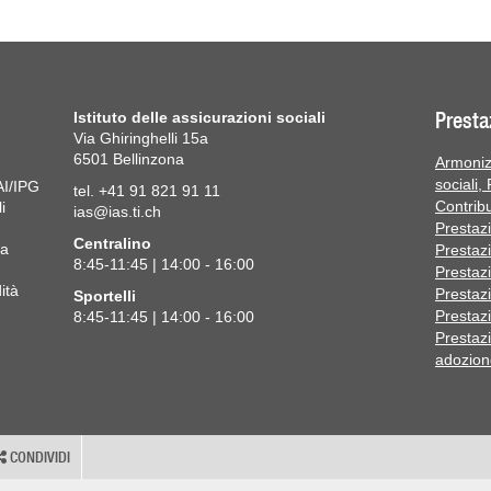
Presta
Istituto delle assicurazioni sociali
Via Ghiringhelli 15a
6501 Bellinzona
Armoniz
sociali,
AI/IPG
tel. +41 91 821 91 11
Contribu
i
ias@ias.ti.ch
Prestazi
Centralino
la
Prestaz
8:45-11:45 | 14:00 - 16:00
Prestazi
ità
Prestazi
Sportelli
Prestazi
8:45-11:45 | 14:00 - 16:00
Prestazi
adozion
CONDIVIDI