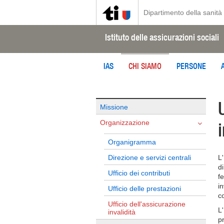
Dipartimento della sanità 
Istituto delle assicurazioni sociali
IAS
CHI SIAMO
PERSONE
Missione
Organizzazione
Organigramma
Direzione e servizi centrali
L'
d
Ufficio dei contributi
f
i
Ufficio delle prestazioni
co
Ufficio dell'assicurazione
L'
invalidità
pr