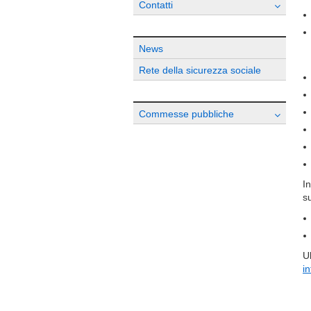
Contatti
News
Rete della sicurezza sociale
Commesse pubbliche
In
su
Ul
i