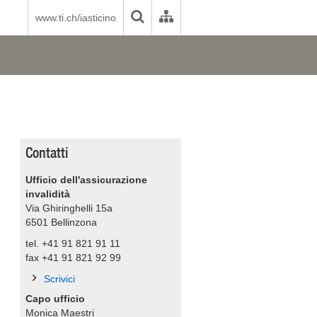
www.ti.ch/iasticino
Contatti
Ufficio dell'assicurazione
invalidità
Via Ghiringhelli 15a
6501
Bellinzona
tel. +41 91 821 91 11
fax +41 91 821 92 99
Scrivici
Capo ufficio
Monica Maestri