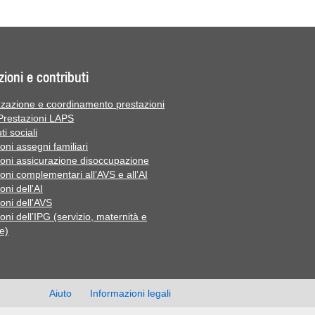
zioni e contributi
zazione e coordinamento prestazioni
 Prestazioni LAPS
ti sociali
oni assegni familiari
ioni assicurazione disoccupazione
oni complementari all’AVS e all’AI
oni dell'AI
oni dell'AVS
oni dell’IPG (servizio, maternità e
e)
Aiuto
Informazioni legali