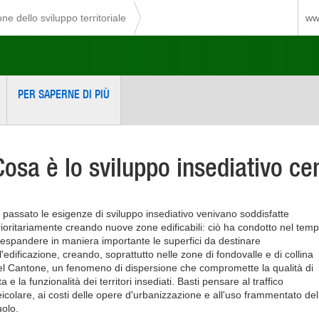
ne dello sviluppo territoriale
www
PER SAPERNE DI PIÙ
Cosa è lo sviluppo insediativo ce
n passato le esigenze di sviluppo insediativo venivano soddisfatte
rioritariamente creando nuove zone edificabili: ciò ha condotto nel tem
 espandere in maniera importante le superfici da destinare
l'edificazione, creando, soprattutto nelle zone di fondovalle e di collina
el Cantone, un fenomeno di dispersione che compromette la qualità di
ta e la funzionalità dei territori insediati. Basti pensare al traffico
eicolare, ai costi delle opere d'urbanizzazione e all'uso frammentato del
uolo.