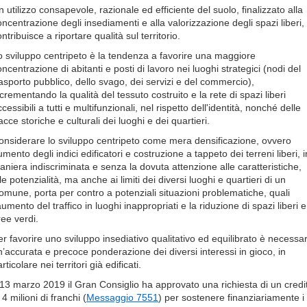
 utilizzo consapevole, razionale ed efficiente del suolo, finalizzato alla
oncentrazione degli insediamenti e alla valorizzazione degli spazi liberi,
ntribuisce a riportare qualità sul territorio.
o sviluppo centripeto è la tendenza a favorire una maggiore
ncentrazione di abitanti e posti di lavoro nei luoghi strategici (nodi del
rasporto pubblico, dello svago, dei servizi e del commercio),
crementando la qualità del tessuto costruito e la rete di spazi liberi
cessibili a tutti e multifunzionali, nel rispetto dell'identità, nonché delle
acce storiche e culturali dei luoghi e dei quartieri.
onsiderare lo sviluppo centripeto come mera densificazione, ovvero
mento degli indici edificatori e costruzione a tappeto dei terreni liberi, i
aniera indiscriminata e senza la dovuta attenzione alle caratteristiche,
le potenzialità, ma anche ai limiti dei diversi luoghi e quartieri di un
omune, porta per contro a potenziali situazioni problematiche, quali
aumento del traffico in luoghi inappropriati e la riduzione di spazi liberi e
ree verdi.
er favorire uno sviluppo insediativo qualitativo ed equilibrato è necessar
n’accurata e precoce ponderazione dei diversi interessi in gioco, in
rticolare nei territori già edificati.
l 13 marzo 2019 il Gran Consiglio ha approvato una richiesta di un credi
 4 milioni di franchi (
Messaggio 7551
) per sostenere finanziariamente i