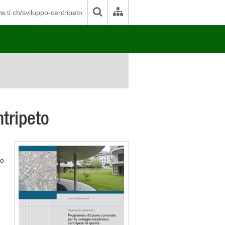
.ti.ch/sviluppo-centripeto
ntripeto
po