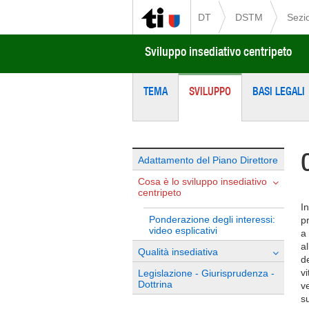
DT
DSTM
Sezio
Sviluppo insediativo centripeto
TEMA
SVILUPPO
BASI LEGALI
Adattamento del Piano Direttore
Cosa è lo sviluppo insediativo
centripeto
I
Ponderazione degli interessi:
p
video esplicativi
a
al
Qualità insediativa
d
vi
Legislazione - Giurisprudenza -
Dottrina
v
s