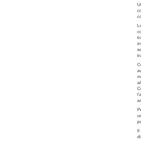
Un
c
co
L
co
t
in
ac
tr
C
au
m
al
C
l'
a
P
u
pa
I
di