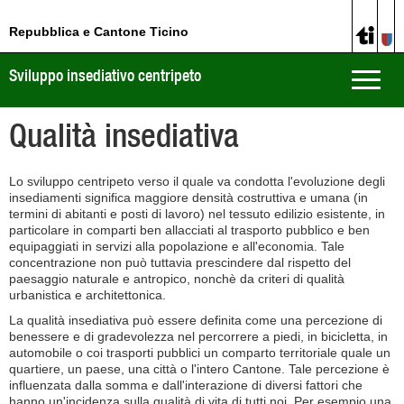
Repubblica e Cantone Ticino
Sviluppo insediativo centripeto
Toggle
naviga
Qualità insediativa
Lo sviluppo centripeto verso il quale va condotta l'evoluzione degli
insediamenti significa maggiore densità costruttiva e umana (in
termini di abitanti e posti di lavoro) nel tessuto edilizio esistente, in
particolare in comparti ben allacciati al trasporto pubblico e ben
equipaggiati in servizi alla popolazione e all'economia. Tale
concentrazione non può tuttavia prescindere dal rispetto del
paesaggio naturale e antropico, nonchè da criteri di qualità
urbanistica e architettonica.
La qualità insediativa può essere definita come una percezione di
benessere e di gradevolezza nel percorrere a piedi, in bicicletta, in
automobile o coi trasporti pubblici un comparto territoriale quale un
quartiere, un paese, una città o l'intero Cantone. Tale percezione è
influenzata dalla somma e dall'interazione di diversi fattori che
hanno un'incidenza sulla qualità di vita di tutti noi. Per esempio una