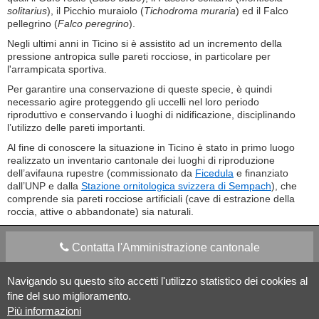
solitarius
), il Picchio muraiolo (
Tichodroma muraria
) ed il Falco
pellegrino (
Falco peregrino
).
Negli ultimi anni in Ticino si è assistito ad un incremento della
pressione antropica sulle pareti rocciose, in particolare per
l'arrampicata sportiva.
Per garantire una conservazione di queste specie, è quindi
necessario agire proteggendo gli uccelli nel loro periodo
riproduttivo e conservando i luoghi di nidificazione, disciplinando
l’utilizzo delle pareti importanti.
Al fine di conoscere la situazione in Ticino è stato in primo luogo
realizzato un inventario cantonale dei luoghi di riproduzione
dell’avifauna rupestre (commissionato da
Ficedula
e finanziato
dall’UNP e dalla
Stazione ornitologica svizzera di Sempach
), che
comprende sia pareti rocciose artificiali (cave di estrazione della
roccia, attive o abbandonate) sia naturali.
Contatta l'Amministrazione cantonale
Navigando su questo sito accetti l'utilizzo statistico dei cookies al
Apps Mobile
Social media
fine del suo miglioramento.
Più informazioni