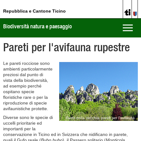
Repubblica e Cantone Ticino
Biodiversità natura e paesaggio
Toggle
naviga
Pareti per l'avifauna rupestre
Le pareti rocciose sono
ambienti particolarmente
preziosi dal punto di
vista della biodiversità,
ad esempio perché
ospitano specie
floristiche rare o per la
riproduzione di specie
avifaunistiche protette.
Diverse sono le specie di
Denti della Vecchia: pareti per l'avifauna
uccelli prioritarie ed
rupestre
importanti per la
conservazione in Ticino ed in Svizzera che nidificano in parete,
quali il Gufo reale (
Bubo bubo
), il Passero solitario (
Monticola