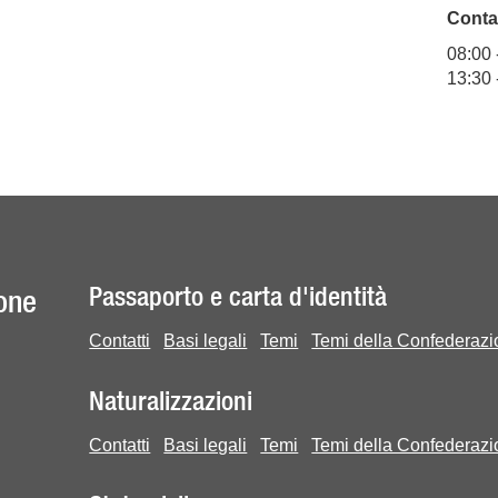
Conta
08:0
13:30 
Passaporto e carta d'identità
one
Contatti
Basi legali
Temi
Temi della Confederaz
Naturalizzazioni
Contatti
Basi legali
Temi
Temi della Confederaz