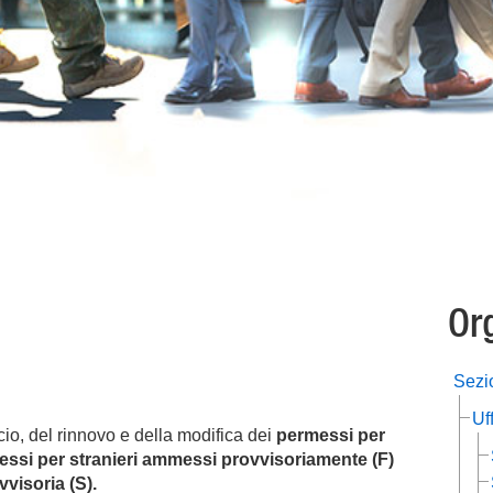
o
Or
Sezi
Uf
scio, del rinnovo e della modifica dei
permessi per
ssi per stranieri ammessi provvisoriamente (F)
visoria (S).