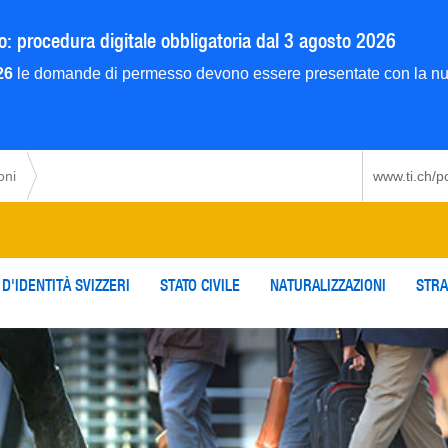
 procedura digitale obbligatoria dal 3 agosto 2026
26
le domande di permesso devono essere presentate con la nuo
oni
www.ti.ch/p
D'IDENTITÀ SVIZZERI
STATO CIVILE
NATURALIZZAZIONI
STRA