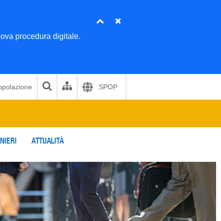
va procedura digitale.
opolazione
SPOP
NIERI
ATTUALITÀ