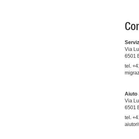
Con
Serviz
Via L
6501
tel. +
migra
Aiuto 
Via L
6501 
tel. +
aiutor