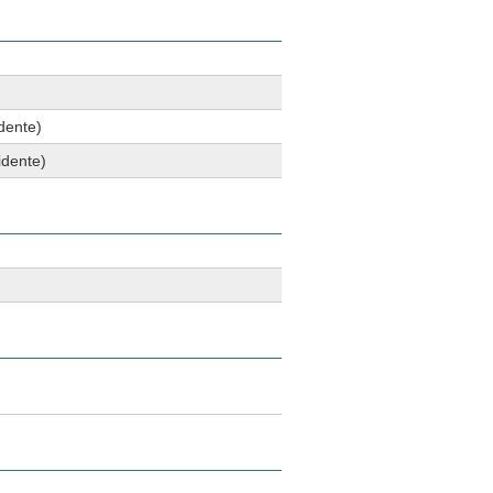
dente)
idente)