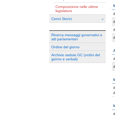
M
Composizione nelle ultime
legislature
d
Cenni Storici
d
d
Ricerca messaggi governativi e
d
atti parlamentari
Ordine del giorno
Archivio sedute GC (ordini del
d
giorno e verbali)
d
M
d
d