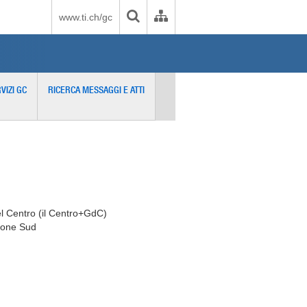
www.ti.ch/gc
VIZI GC
RICERCA MESSAGGI E ATTI
el Centro (il Centro+GdC)
ione Sud