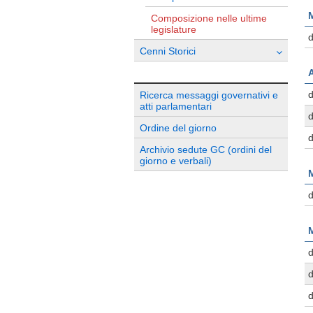
M
Composizione nelle ultime
legislature
d
Cenni Storici
d
Ricerca messaggi governativi e
atti parlamentari
d
Ordine del giorno
d
Archivio sedute GC (ordini del
giorno e verbali)
M
d
d
d