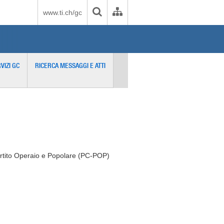
www.ti.ch/gc
VIZI GC
RICERCA MESSAGGI E ATTI
artito Operaio e Popolare (PC-POP)