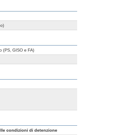
po)
ivo (PS, GISO e FA)
lle condizioni di detenzione