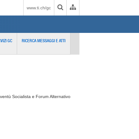
www.ti.ch/gc
VIZI GC
RICERCA MESSAGGI E ATTI
oventù Socialista e Forum Alternativo