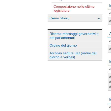
M
Composizione nelle ultime
legislature
d
Cenni Storici
d
Ricerca messaggi governativi e
atti parlamentari
d
Ordine del giorno
d
Archivio sedute GC (ordini del
giorno e verbali)
M
d
d
d