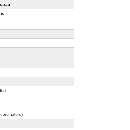
trati
rio
tici
(coordinatore)