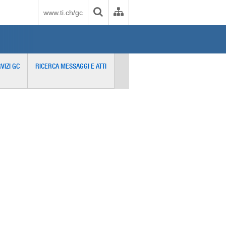
www.ti.ch/gc
VIZI GC
RICERCA MESSAGGI E ATTI