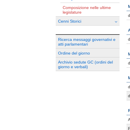
M
Composizione nelle ultime
legislature
d
Cenni Storici
Ricerca messaggi governativi e
atti parlamentari
Ordine del giorno
M
Archivio sedute GC (ordini del
giorno e verbali)
d
d
R
A
F