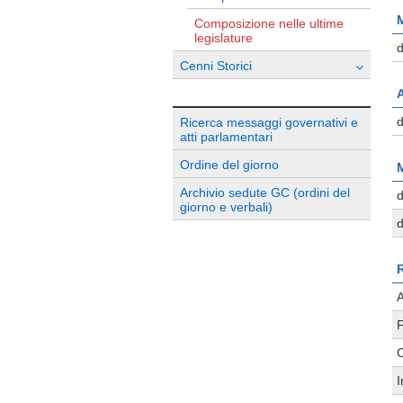
M
Composizione nelle ultime
legislature
d
Cenni Storici
d
Ricerca messaggi governativi e
atti parlamentari
Ordine del giorno
M
Archivio sedute GC (ordini del
giorno e verbali)
R
A
F
C
I