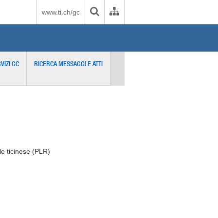
www.ti.ch/gc
VIZI GC
RICERCA MESSAGGI E ATTI
le ticinese (PLR)