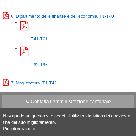
6. Dipartimento delle finanze e dell'economia. T1-T40
T41-T61
T62-T96
7. Magistratura. T1-T42
Contatta l'Amministrazione cantonale
Navigando su questo sito accetti l'utilizzo statistico dei cookies al
Apps Mobile
Social media
fine del suo miglioramento.
Più informazioni
Aiuto