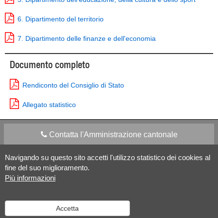
6. Dipartimento del territorio
7. Dipartimento delle finanze e dell'economia
Documento completo
Rendiconto del Consiglio di Stato
Allegato statistico
Contatta l'Amministrazione cantonale
Navigando su questo sito accetti l'utilizzo statistico dei cookies al
Apps Mobile
Social media
fine del suo miglioramento.
Più informazioni
Aiuto
Accetta
Versione desktop
|
Informazioni legali