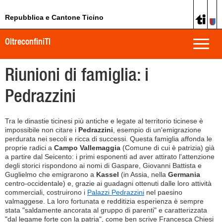
Repubblica e Cantone Ticino
OltreconfiniTI
Toggle
naviga
Riunioni di famiglia: i
Pedrazzini
Tra le dinastie ticinesi più antiche e legate al territorio ticinese è
impossibile non citare i
Pedrazzini
, esempio di un'emigrazione
perdurata nei secoli e ricca di successi. Questa famiglia affonda le
proprie radici a
Campo Vallemaggia
(Comune di cui è patrizia) già
a partire dal Seicento: i primi esponenti ad aver attirato l'attenzione
degli storici rispondono ai nomi di Gaspare, Giovanni Battista e
Guglielmo che emigrarono a
Kassel
(in Assia, nella
Germania
centro-occidentale) e, grazie ai guadagni ottenuti dalle loro attività
commerciali, costruirono i
Palazzi Pedrazzini
nel paesino
valmaggese. La loro fortunata e redditizia esperienza è sempre
stata "saldamente ancorata al gruppo di parenti" e caratterizzata
"dal legame forte con la patria", come ben scrive Francesca Chiesi