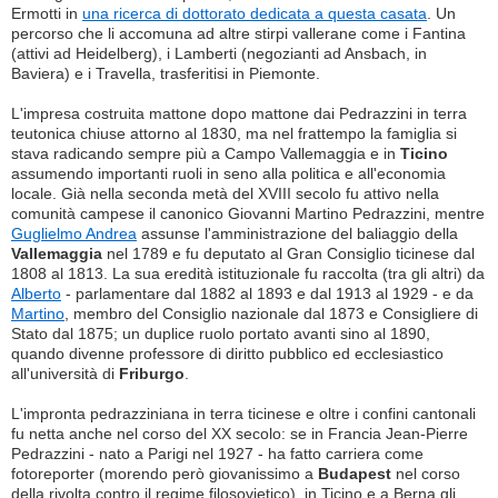
Ermotti in
una ricerca di dottorato dedicata a questa casata
. Un
percorso che li accomuna ad altre stirpi vallerane come i Fantina
(attivi ad Heidelberg), i Lamberti (negozianti ad Ansbach, in
Baviera) e i Travella, trasferitisi in Piemonte.
L'impresa costruita mattone dopo mattone dai Pedrazzini in terra
teutonica chiuse attorno al 1830, ma nel frattempo la famiglia si
stava radicando sempre più a Campo Vallemaggia e in
Ticino
assumendo importanti ruoli in seno alla politica e all'economia
locale. Già nella seconda metà del XVIII secolo fu attivo nella
comunità campese il canonico Giovanni Martino Pedrazzini, mentre
Guglielmo Andrea
assunse l'amministrazione del baliaggio della
Vallemaggia
nel 1789 e fu deputato al Gran Consiglio ticinese dal
1808 al 1813. La sua eredità istituzionale fu raccolta (tra gli altri) da
Alberto
- parlamentare dal 1882 al 1893 e dal 1913 al 1929 - e da
Martino
, membro del Consiglio nazionale dal 1873 e Consigliere di
Stato dal 1875; un duplice ruolo portato avanti sino al 1890,
quando divenne professore di diritto pubblico ed ecclesiastico
all'università di
Friburgo
.
L'impronta pedrazziniana in terra ticinese e oltre i confini cantonali
fu netta anche nel corso del XX secolo: se in Francia Jean-Pierre
Pedrazzini - nato a Parigi nel 1927 - ha fatto carriera come
fotoreporter (morendo però giovanissimo a
Budapest
nel corso
della rivolta contro il regime filosovietico), in Ticino e a Berna gli