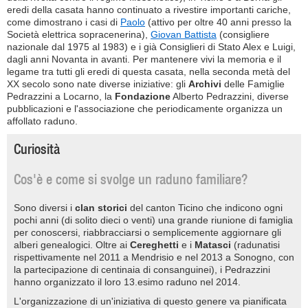
eredi della casata hanno continuato a rivestire importanti cariche,
come dimostrano i casi di
Paolo
(attivo per oltre 40 anni presso la
Società elettrica sopracenerina),
Giovan Battista
(consigliere
nazionale dal 1975 al 1983) e i già Consiglieri di Stato Alex e Luigi,
dagli anni Novanta in avanti. Per mantenere vivi la memoria e il
legame tra tutti gli eredi di questa casata, nella seconda metà del
XX secolo sono nate diverse iniziative: gli
Archivi
delle Famiglie
Pedrazzini a Locarno, la
Fondazione
Alberto Pedrazzini, diverse
pubblicazioni e l'associazione che periodicamente organizza un
affollato raduno.
Curiosità
Cos'è e come si svolge un raduno familiare?
Sono diversi i
clan storici
del canton Ticino che indicono ogni
pochi anni (di solito dieci o venti) una grande riunione di famiglia
per conoscersi, riabbracciarsi o semplicemente aggiornare gli
alberi genealogici. Oltre ai
Cereghetti
e i
Matasci
(radunatisi
rispettivamente nel 2011 a Mendrisio e nel 2013 a Sonogno, con
la partecipazione di centinaia di consanguinei), i Pedrazzini
hanno organizzato il loro 13.esimo raduno nel 2014.
L'organizzazione di un'iniziativa di questo genere va pianificata