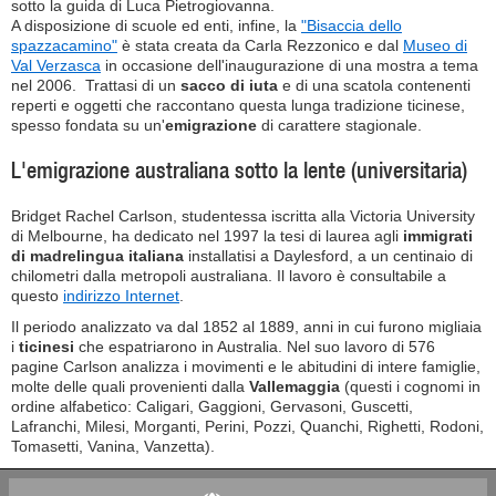
sotto la guida di Luca Pietrogiovanna.
A disposizione di scuole ed enti, infine, la
"Bisaccia dello
spazzacamino"
è stata creata da Carla Rezzonico e dal
Museo di
Val Verzasca
in occasione dell'inaugurazione di una mostra a tema
nel 2006. Trattasi di un
sacco di iuta
e di una scatola contenenti
reperti e oggetti che raccontano questa lunga tradizione ticinese,
spesso fondata su un'
emigrazione
di carattere stagionale.
L'emigrazione australiana sotto la lente (universitaria)
Bridget Rachel Carlson, studentessa iscritta alla Victoria University
di Melbourne, ha dedicato nel 1997 la tesi di laurea agli
immigrati
di madrelingua italiana
installatisi a Daylesford, a un centinaio di
chilometri dalla metropoli australiana. Il lavoro è consultabile a
questo
indirizzo Internet
.
Il periodo analizzato va dal 1852 al 1889, anni in cui furono migliaia
i
ticinesi
che espatriarono in Australia. Nel suo lavoro di 576
pagine Carlson analizza i movimenti e le abitudini di intere famiglie,
molte delle quali provenienti dalla
Vallemaggia
(questi i cognomi in
ordine alfabetico: Caligari, Gaggioni, Gervasoni, Guscetti,
Lafranchi, Milesi, Morganti, Perini, Pozzi, Quanchi, Righetti, Rodoni,
Tomasetti, Vanina, Vanzetta).