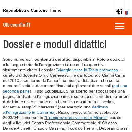
Repubblica e Cantone Ticino
OltreconfiniTI
Toggle
naviga
Dossier e moduli didattici
Sono numerosi i
contenuti didattici
disponibili in Rete e dedicati
alla lunga storia dell'emigrazione ticinese. Tra questi va
sicuramente citato il dossier
"Viaggio verso la Terra promessa"
-
curato dal docente Silvio Canevascini e dal fotografo Gianni Cima
nel 2010 a contorno dell'omonima mostra didattica - che conta
numerosi scritti e documenti risalenti agli scorsi due secoli (
qui una
seconda parte
). Il sito ScuolaDECS ha aperto per l'occasione una
pagina dedicata all'emigrazione in cui sono raccolti moduli,
itinerari
didattici
e diversi materiali a beneficio e usufrutto di scolari,
docenti e semplici interessati (per esempio uno
dedicato
all'emigrazione in California
). Risale invece all'anno scolastico
2003/04 il documento
"L'emigrazione svizzera a Milano"
, curato
dagli allievi del Centro Professionale Commerciale di Chiasso
Davide Albisetti, Claudio Cassina, Riccardo Ferrari, Deborah Grassi