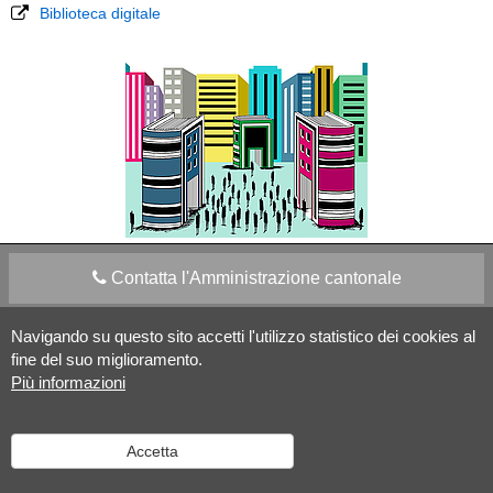
Biblioteca digitale
Contatta l'Amministrazione cantonale
Navigando su questo sito accetti l'utilizzo statistico dei cookies al
Apps Mobile
Social media
fine del suo miglioramento.
Più informazioni
Aiuto
Accetta
Versione desktop
|
Informazioni legali