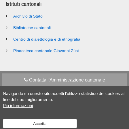
Istituti cantonali
Archivio di Stato
Biblioteche cantonali
Centro di dialettologia e di etnografia
Pinacoteca cantonale Giovanni Züst
Contatta l'Amministrazione cantonale
Navigando su questo sito accetti l'utilizzo statistico dei cookies al
Apps Mobile
Social media
fine del suo miglioramento.
Più informazioni
Aiuto
Accetta
Versione desktop
|
Informazioni legali