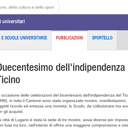
ne, della cultura e dello sport
i universitari
I E SCUOLE UNIVERSITARIE
PUBBLICAZIONI
SPORTELLO
Duecentesimo dell'indipendenza 
Ticino
n occasione delle celebrazioni del bicentenario dell'indipendenza del Ti
998), in tutto il Cantone sono state organizzate mostre, manifestazioni, di
ggetti ricordo ed emessa una moneta, lo Scudo, da collezionare ma an
r gli acquisti.
a città di Lugano è stata la sede di tre mostre, assai diverse per impos
en fuse tra loro, nell'intento di offrire una maggiore comprensione e vis