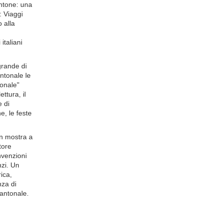
antone: una
: Viaggi
o alla
italiani
grande di
ntonale le
tonale"
ttura, il
 di
ne, le feste
 in mostra a
tore
invenzioni
nzi. Un
ica,
nza di
cantonale.