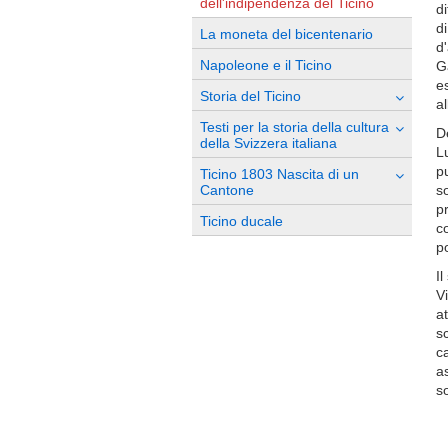
dell'indipendenza del Ticino
d
di
La moneta del bicentenario
d'
Napoleone e il Ticino
G
es
Storia del Ticino
a
Testi per la storia della cultura
D
della Svizzera italiana
L
p
Ticino 1803 Nascita di un
Cantone
s
p
Ticino ducale
co
po
Il
Vi
at
s
c
a
s