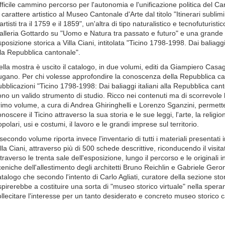
ifficile cammino percorso per l'autonomia e l'unificazione politica del C
 carattere artistico al Museo Cantonale d'Arte dal titolo "Itinerari sublimi
artisti tra il 1759 e il 1859", un'altra di tipo naturalistico e tecnofuturistic
alleria Gottardo su "Uomo e Natura tra passato e futuro" e una grande
posizione storica a Villa Ciani, intitolata "Ticino 1798-1998. Dai baliaggi 
lla Repubblica cantonale".
ella mostra è uscito il catalogo, in due volumi, editi da Giampiero Casa
ugano. Per chi volesse approfondire la conoscenza della Repubblica ca
ubblicazioni "Ticino 1798-1998: Dai baliaggi italiani alla Repubblica can
ono un valido strumento di studio. Ricco nei contenuti ma di scorrevole le
rimo volume, a cura di Andrea Ghiringhelli e Lorenzo Sganzini, permette
noscere il Ticino attraverso la sua storia e le sue leggi, l'arte, la religio
polari, usi e costumi, il lavoro e le grandi imprese sul territorio.
 secondo volume riporta invece l'inventario di tutti i materiali presentati
lla Ciani, attraverso più di 500 schede descrittive, riconducendo il visita
traverso le trenta sale dell'esposizione, lungo il percorso e le originali 
ceniche dell'allestimento degli architetti Bruno Reichlin e Gabriele Gero
atalogo che secondo l'intento di Carlo Agliati, curatore della sezione stor
spirerebbe a costituire una sorta di "museo storico virtuale" nella spera
ollecitare l'interesse per un tanto desiderato e concreto museo storico 