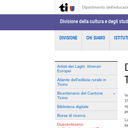
Dipartimento dell'educazio
Divisione della cultura e degli stud
DIVISIONE
CHI SIAMO
ISTITUT
Artisti dei Laghi. Itinerari
Europei
Atlante dell'edilizia rurale in
Ticino
Bicentenario del Cantone
I
Ticino
1
o
Biblioteca digitale
pe
Borse di ricerca
L
Duecentesimo
b