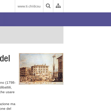
www.ti.ch/dcsu
del
cino (1798-
battiti,
che usare
tazione ma
ione del