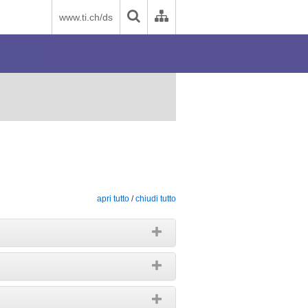
www.ti.ch/ds
apri tutto
/
chiudi tutto