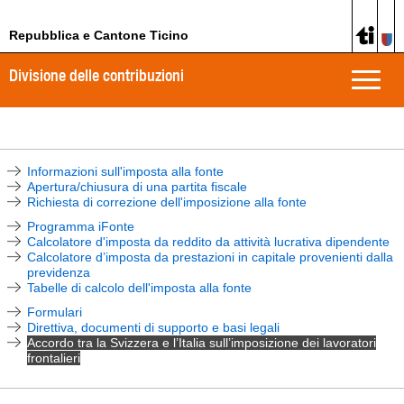
Repubblica e Cantone Ticino
Divisione delle contribuzioni
Toggle
naviga
Informazioni sull'imposta alla fonte
Apertura/chiusura di una partita fiscale
Richiesta di correzione dell'imposizione alla fonte
Programma iFonte
Calcolatore d'imposta da reddito da attività lucrativa dipendente
Calcolatore d’imposta da prestazioni in capitale provenienti dalla
previdenza
Tabelle di calcolo dell'imposta alla fonte
Formulari
Direttiva, documenti di supporto e basi legali
Accordo tra la Svizzera e l’Italia sull’imposizione dei lavoratori
frontalieri