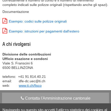
correttamente il numero di conto e il numero di riferimento
completo indicati sulle polizze originali (rispettando anche gli spazi).
Documentazione
Esempio: codici sulle polizze originali
Esempio: istruzioni per pagamenti dall'estero
A chi rivolgersi
Divisione delle contribuzioni
Ufficio esazione e condoni
Viale S. Franscini 6
6500 BELLINZONA
telefono: +41 91 814.40.21
email: dfe-dc.uec@ti.ch
web:
www.ti.ch/fisco
Contatta l'Amministrazione cantonale
Navigando su questo sito accetti l'utilizzo statistico dei cookies al