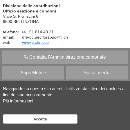
Divisione delle contribuzioni
Ufficio esazione e condoni
Viale S. Franscini 6
6500 BELLINZONA
telefono: +41 91 814.40.21
email: dfe-dc.uec.forzoso@ti.ch
web:
www.ti.ch/fisco
Contatta l'Amministrazione cantonale
Apps Mobile
Social media
Aiuto
Navigando su questo sito accetti l'utilizzo statistico dei cookies al
fine del suo miglioramento.
Più informazioni
Versione desktop
|
Informazioni legali
Accetta