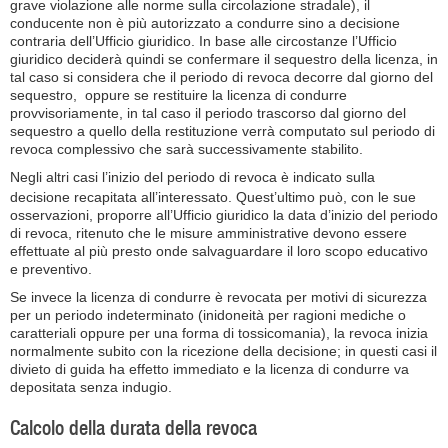
grave violazione alle norme sulla circolazione stradale), il
conducente non è più autorizzato a condurre sino a decisione
contraria dell’Ufficio giuridico. In base alle circostanze l’Ufficio
giuridico deciderà quindi se confermare il sequestro della licenza, in
tal caso si considera che il periodo di revoca decorre dal giorno del
sequestro, oppure se restituire la licenza di condurre
provvisoriamente, in tal caso il periodo trascorso dal giorno del
sequestro a quello della restituzione verrà computato sul periodo di
revoca complessivo che sarà successivamente stabilito.
Negli altri casi l’inizio del periodo di revoca è indicato sulla
decisione recapitata all’interessato. Quest’ultimo può, con le sue
osservazioni, proporre all’Ufficio giuridico la data d’inizio del periodo
di revoca, ritenuto che le misure amministrative devono essere
effettuate al più presto onde salvaguardare il loro scopo educativo
e preventivo.
Se invece la licenza di condurre è revocata per motivi di sicurezza
per un periodo indeterminato (inidoneità per ragioni mediche o
caratteriali oppure per una forma di tossicomania), la revoca inizia
normalmente subito con la ricezione della decisione; in questi casi il
divieto di guida ha effetto immediato e la licenza di condurre va
depositata senza indugio.
Calcolo della durata della revoca