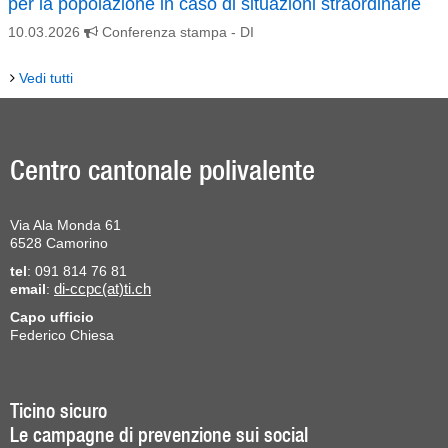
per la popolazione in caso di situazioni straordinarie
10.03.2026
Conferenza stampa
- DI
Vedi tutti
Centro cantonale polivalente
Via Ala Monda 61
6528 Camorino
tel
: 091 814 76 81
email
:
di-ccpc(at)ti.ch
Capo ufficio
Federico Chiesa
Ticino sicuro
Le campagne di prevenzione sui social