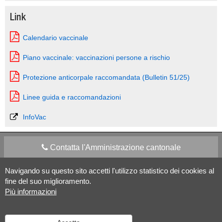
Link
Calendario vaccinale
Piano vaccinale: vaccinazioni persone a rischio
Protezione anticorpale raccomandata (Bulletin 51/25)
Linee guida e raccomandazioni
InfoVac
Contatta l'Amministrazione cantonale
Navigando su questo sito accetti l'utilizzo statistico dei cookies al
Apps Mobile
Social media
fine del suo miglioramento.
Più informazioni
Aiuto