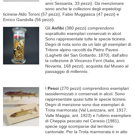
anni Sessanta, 33 pezzi). Da menzionare
sono anche le collezioni degli erpetologi
ticinese Aldo Toroni (57 pezzi), Fabio Muggiasca (47 pezzi) e
Enrico Gandolla (56 pezzi).
Gli
Anfibi
(380 pezzi) comprendono
soprattutto esemplari conservati in alcol.
Sono rappresentate tutte le specie ticinesi.
Degni di nota sono da un lato gli esemplari di
Tritone alpino raccolti da Pietro Pavesi
(Laghetti del San Gottardo, 1870), dall'altro
la collezione di Vincenzo Ferri (Italia, anni
Novanta, 168 pezzi), acquisita dal Museo al
passaggio di millennio.
I
Pesci
(270 pezzi) comprendono esemplari
tassidermizzati o conservati in alcol. Sono
rappresentate quasi tutte le specie ticinesi.
Degni di menzione sono due esemplari di
Trota marmorata (Val Lavizzara, ant. 1917;
Valle Maggia, ant. 1923) e l'ultimo esemplare
di Cheppia pescato nel Ceresio (1981),
specie oggi scomparse dal territorio
cantonale. Per la Trota marmorata è in atto