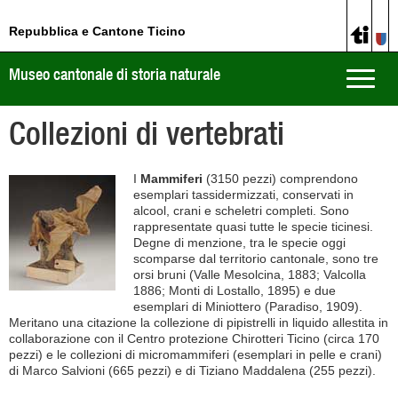
Repubblica e Cantone Ticino
Museo cantonale di storia naturale
Toggle
naviga
Collezioni di vertebrati
I
Mammiferi
(3150 pezzi) comprendono
esemplari tassidermizzati, conservati in
alcool, crani e scheletri completi. Sono
rappresentate quasi tutte le specie ticinesi.
Degne di menzione, tra le specie oggi
scomparse dal territorio cantonale, sono tre
orsi bruni (Valle Mesolcina, 1883; Valcolla
1886; Monti di Lostallo, 1895) e due
esemplari di Miniottero (Paradiso, 1909).
Meritano una citazione la collezione di pipistrelli in liquido allestita in
collaborazione con il Centro protezione Chirotteri Ticino (circa 170
pezzi) e le collezioni di micromammiferi (esemplari in pelle e crani)
di Marco Salvioni (665 pezzi) e di Tiziano Maddalena (255 pezzi).