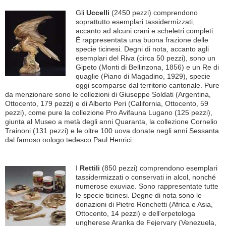
Gli
Uccelli
(2450 pezzi) comprendono
soprattutto esemplari tassidermizzati,
accanto ad alcuni crani e scheletri completi.
È rappresentata una buona frazione delle
specie ticinesi. Degni di nota, accanto agli
esemplari del Riva (circa 50 pezzi), sono un
Gipeto (Monti di Bellinzona, 1856) e un Re di
quaglie (Piano di Magadino, 1929), specie
oggi scomparse dal territorio cantonale. Pure
da menzionare sono le collezioni di Giuseppe Soldati (Argentina,
Ottocento, 179 pezzi) e di Alberto Peri (California, Ottocento, 59
pezzi), come pure la collezione Pro Avifauna Lugano (125 pezzi),
giunta al Museo a metà degli anni Quaranta, la collezione Cornelio
Trainoni (131 pezzi) e le oltre 100 uova donate negli anni Sessanta
dal famoso oologo tedesco Paul Henrici.
I
Rettili
(850 pezzi) comprendono esemplari
tassidermizzati o conservati in alcol, nonché
numerose exuviae. Sono rappresentate tutte
le specie ticinesi. Degne di nota sono le
donazioni di Pietro Ronchetti (Africa e Asia,
Ottocento, 14 pezzi) e dell'erpetologa
ungherese Aranka de Fejervary (Venezuela,