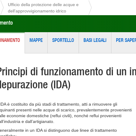
Ufficio della protezione delle acque e
dell'approvvigionamento idrico
amento
IONAMENTO
MAPPE
SPORTELLO
BASI LEGALI
PER SAPER
Principi di funzionamento di un i
depurazione (IDA)
IDA è costituito da più stadi di trattamento, atti a rimuovere gli
nquinanti presenti nelle acque di scarico, prevalentemente provenienti
alle economie domestiche (reflui civili), nonché reflui provenienti
ll’industria e dall’artigianato.
eneralmente in un IDA si distinguono due linee di trattamento