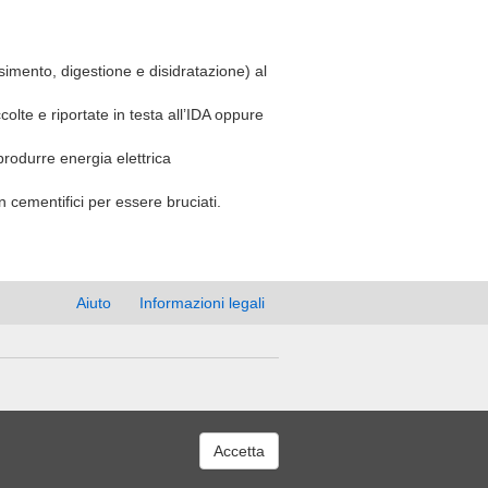
simento, digestione e disidratazione) al
olte e riportate in testa all’IDA oppure
r produrre energia elettrica
n cementifici per essere bruciati.
Aiuto
Informazioni legali
Accetta