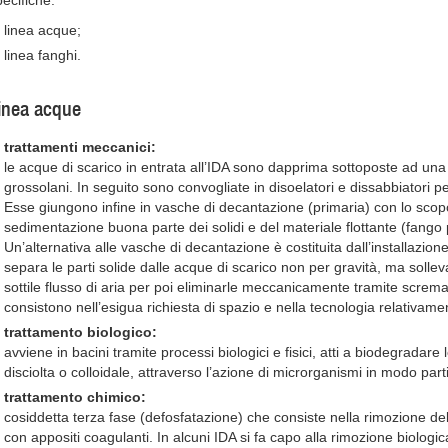
pecifiche:
linea acque;
linea fanghi.
inea acque
trattamenti meccanici:
le acque di scarico in entrata all’IDA sono dapprima sottoposte ad una 
grossolani. In seguito sono convogliate in disoelatori e dissabbiatori p
Esse giungono infine in vasche di decantazione (primaria) con lo scop
sedimentazione buona parte dei solidi e del materiale flottante (fango 
Un’alternativa alle vasche di decantazione è costituita dall’installazione
separa le parti solide dalle acque di scarico non per gravità, ma sollev
sottile flusso di aria per poi eliminarle meccanicamente tramite screma
consistono nell’esigua richiesta di spazio e nella tecnologia relativam
trattamento biologico:
avviene in bacini tramite processi biologici e fisici, atti a biodegradar
disciolta o colloidale, attraverso l’azione di microrganismi in modo parti
trattamento chimico:
cosiddetta terza fase (defosfatazione) che consiste nella rimozione del
con appositi coagulanti. In alcuni IDA si fa capo alla rimozione biologica