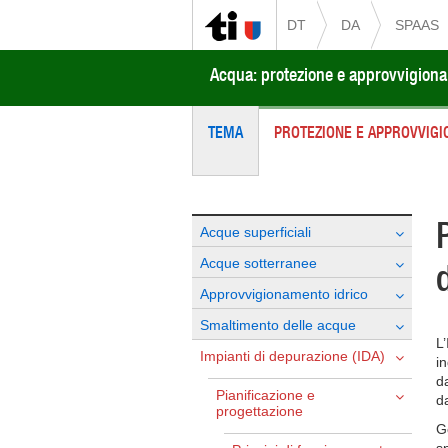
DT
DA
SPAAS
Acqua: protezione e approvvigion
TEMA
PROTEZIONE E APPROVVIG
Acque superficiali
Acque sotterranee
Approvvigionamento idrico
Smaltimento delle acque
L’
Impianti di depurazione (IDA)
i
d
Pianificazione e
da
progettazione
G