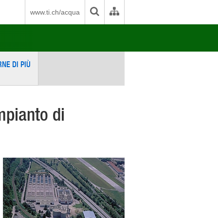
www.ti.ch/acqua
NE DI PIÙ
mpianto di