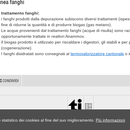
inea fanghi
trattamento fanghi:
i fanghi prodotti dalla depurazione subiscono diversi trattamenti (ispes
fine di ridurne la quantità e di produrre biogas (gas metano).
Le acque provenienti dal trattamento fanghi (acque di risulta) sono racc
opportunamente trattate in reattori Anammox.
Il biogas prodotto è utilizzato per riscaldare i digestori, gli stabili e pe
(cogenerazione).
I fanghi disidratati sono consegnati al
termovalorizzatore cantonale
o i
CONDIVIDI
o statistico dei cookies al fine del suo miglioramento.
Più informazioni