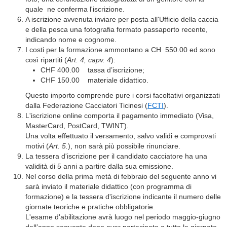
quale ne conferma l'iscrizione.
A iscrizione avvenuta inviare per posta all'Ufficio della caccia
e della pesca una fotografia formato passaporto recente,
indicando nome e cognome.
I costi per la formazione ammontano a CH 550.00 ed sono
così ripartiti (
Art. 4, capv. 4
):
CHF 400.00 tassa d’iscrizione;
CHF 150.00 materiale didattico.
Questo importo comprende pure i corsi facoltativi organizzati
dalla Federazione Cacciatori Ticinesi (
FCTI
).
L'iscrizione online comporta il pagamento immediato (Visa,
MasterCard, PostCard, TWINT).
Una volta effettuato il versamento, salvo validi e comprovati
motivi (
Art. 5.
), non sarà più possibile rinunciare.
La tessera d'iscrizione per il candidato cacciatore ha una
validità di 5 anni a partire dalla sua emissione.
Nel corso della prima metà di febbraio del seguente anno vi
sarà inviato il materiale didattico (con programma di
formazione) e la tessera d'iscrizione indicante il numero delle
giornate teoriche e pratiche obbligatorie.
L'esame d'abilitazione avrà luogo nel periodo maggio-giugno