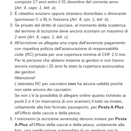
compiuto 17 anni entro il 31 dicembre del corrente anno
(
Art. 4, capv. 1, lett. a
).
È cittadino svizzero oppure straniero domiciliato o dimorante
(permesso C o B) in Svizzera (
Art. 4, cpv. 1, lett. b
).
Se privato del diritto di cacciare, al momento della scadenza
del termine di iscrizione deve ancora scontare un massimo di
2 anni (
Art. 4, capv. 1, lett. c
).
All'iscrizione va allegata una copia dell'avvenuto pagamento
con rispettiva polizza dell'assicurazione di responsabilità
civile (RC) privata per una copertura minima di CHF 2.0 mio.
Per le persone che abitano insieme ai genitori e non hanno
ancora compiuto i 25 anni fa stato la copertura assicurativa
dei genitori.
Attenzione!
L'attestato RC per cacciatori
non
ha alcuna validità poiché
non siete ancora dei cacciatori.
Se non c’è la possibilità di allegare online quanto richiesto ai
punti 2 e 4 (in mancanza di uno scanner) il tutto va inviato,
unitamente alla foto formato passaporto, per
Posta A-Plus
all'Ufficio della caccia e della pesca;
I minorenni (a iscrizione avvenuta) devono inviare per
Posta
A-Plus
all'Ufficio della caccia e della pesca, unitamente alla
foto, una certificazione autografata di un genitore con la