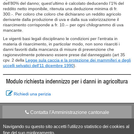
dell’80% del danno; quest’ultimo è calcolato deducendo l’1% del
reddito netto imponibile, ritenuta una deduzione minima di fr.
300.-. Per coloro che coloro che dichiarano un reddito agricolo
derivante dalla produzione di uva e dalla sua valorizzazione il
risarcimento corrisponde a fr. 10.-- per ogni chilogrammo di uva
mancante.
Le vigenti basi legali disciplinano le condizioni per l’entrata in
materia di risarcimento, in particolar modo, non sono risarciti i
danni favoriti dalla mancanza di misure di prevenzione che
ragionevolmente potevano essere prese dal danneggiato (art 35
cpv. 2 della
Legge sula caccia e la protezione dei mammiferi e degli
uccelli selvatici dell'11 dicembre 1990
).
Modulo richiesta indennizzo per i danni in agricoltura
Richiedi una perizia
Contatta l'Amministrazione cantonale
Navigando su questo sito accetti l'utilizzo statistico dei cookies al
Apps Mobile
Social media
fine del suo miglioramento.