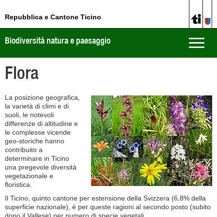
Repubblica e Cantone Ticino
Biodiversità natura e paesaggio
Toggle
naviga
Flora
La posizione geografica,
la varietà di climi e di
suoli, le notevoli
differenze di altitudine e
le complesse vicende
geo-storiche hanno
contribuito a
determinare in Ticino
una pregevole diversità
vegetazionale e
floristica.
Il Ticino, quinto cantone per estensione della Svizzera (6,8% della
superficie nazionale), è per queste ragioni al secondo posto (subito
dopo il Vallese) per numero di specie vegetali.