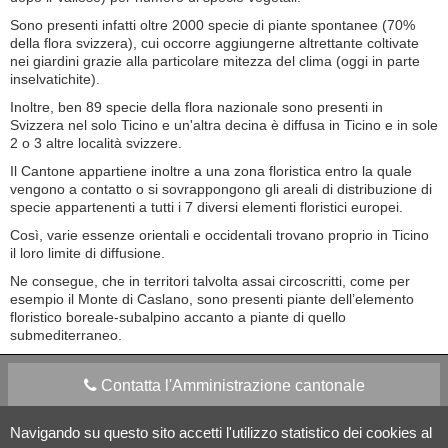
Sono presenti infatti oltre 2000 specie di piante spontanee (70%
della flora svizzera), cui occorre aggiungerne altrettante coltivate
nei giardini grazie alla particolare mitezza del clima (oggi in parte
inselvatichite).
Inoltre, ben 89 specie della flora nazionale sono presenti in
Svizzera nel solo Ticino e un'altra decina è diffusa in Ticino e in sole
2 o 3 altre località svizzere.
Il Cantone appartiene inoltre a una zona floristica entro la quale
vengono a contatto o si sovrappongono gli areali di distribuzione di
specie appartenenti a tutti i 7 diversi elementi floristici europei.
Così, varie essenze orientali e occidentali trovano proprio in Ticino
il loro limite di diffusione.
Ne consegue, che in territori talvolta assai circoscritti, come per
esempio il Monte di Caslano, sono presenti piante dell’elemento
floristico boreale-subalpino accanto a piante di quello
submediterraneo.
Contatta l'Amministrazione cantonale
Navigando su questo sito accetti l'utilizzo statistico dei cookies al
Apps Mobile
Social media