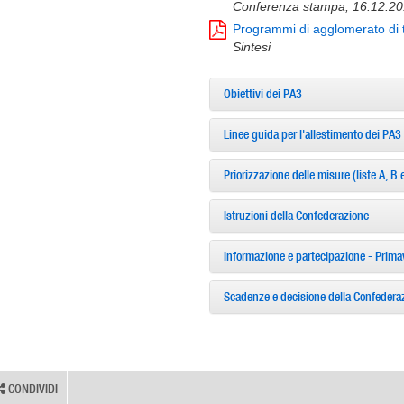
Conferenza stampa, 16.12.2
Programmi di agglomerato di 
Sintesi
Obiettivi dei PA3
Linee guida per l'allestimento dei PA3
Priorizzazione delle misure (liste A, B 
Istruzioni della Confederazione
Informazione e partecipazione - Prim
Scadenze e decisione della Confedera
CONDIVIDI