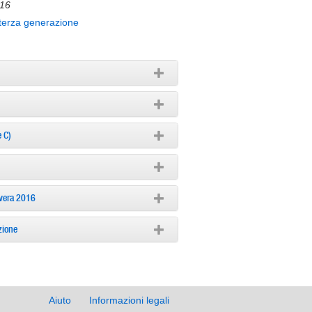
016
terza generazione
e C)
avera 2016
zione
Aiuto
Informazioni legali