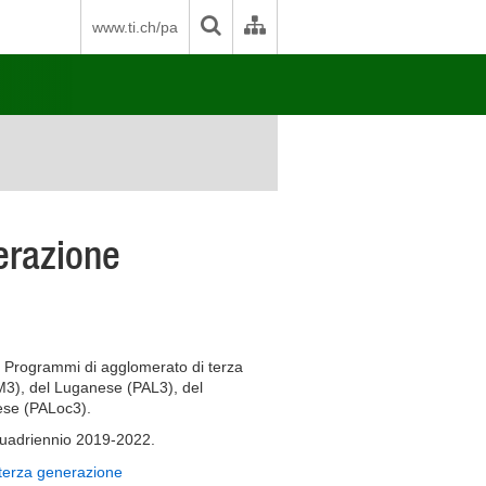
www.ti.ch/pa
erazione
 i Programmi di agglomerato di terza
M3), del Luganese (PAL3), del
ese (PALoc3).
 quadriennio 2019-2022.
terza generazione