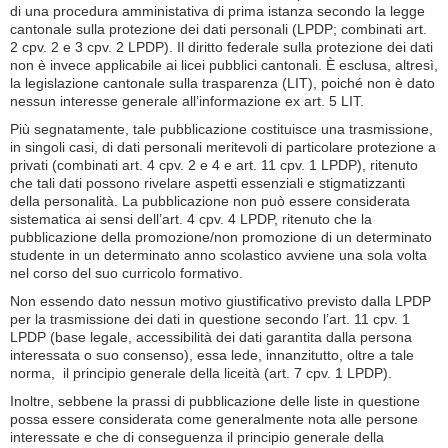
di una procedura amministativa di prima istanza secondo la legge
cantonale sulla protezione dei dati personali (LPDP; combinati art.
2 cpv. 2 e 3 cpv. 2 LPDP). Il diritto federale sulla protezione dei dati
non è invece applicabile ai licei pubblici cantonali. È esclusa, altresì,
la legislazione cantonale sulla trasparenza (LIT), poiché non è dato
nessun interesse generale all’informazione ex art. 5 LIT.
Più segnatamente, tale pubblicazione costituisce una trasmissione,
in singoli casi, di dati personali meritevoli di particolare protezione a
privati (combinati art. 4 cpv. 2 e 4 e art. 11 cpv. 1 LPDP), ritenuto
che tali dati possono rivelare aspetti essenziali e stigmatizzanti
della personalità. La pubblicazione non può essere considerata
sistematica ai sensi dell’art. 4 cpv. 4 LPDP, ritenuto che la
pubblicazione della promozione/non promozione di un determinato
studente in un determinato anno scolastico avviene una sola volta
nel corso del suo curricolo formativo.
Non essendo dato nessun motivo giustificativo previsto dalla LPDP
per la trasmissione dei dati in questione secondo l’art. 11 cpv. 1
LPDP (base legale, accessibilità dei dati garantita dalla persona
interessata o suo consenso), essa lede, innanzitutto, oltre a tale
norma, il principio generale della liceità (art. 7 cpv. 1 LPDP).
Inoltre, sebbene la prassi di pubblicazione delle liste in questione
possa essere considerata come generalmente nota alle persone
interessate e che di conseguenza il principio generale della