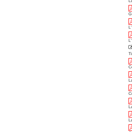
L
G
L
L
T
C
L
C
L
L