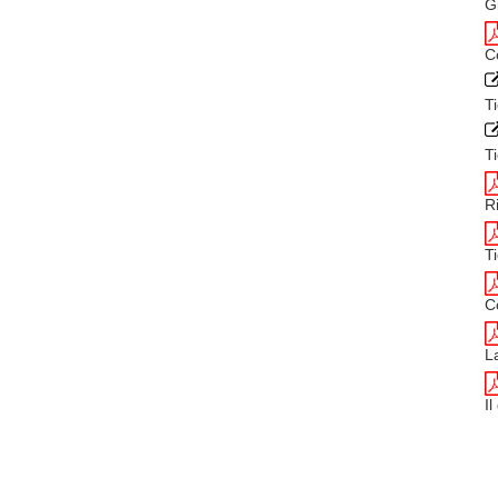
G
C
T
T
R
T
C
L
I