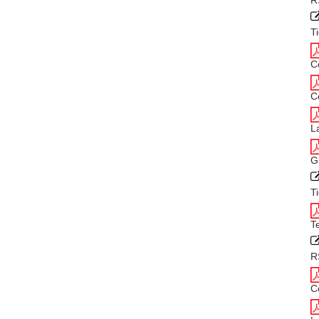
R
T
C
C
L
G
T
T
R
C