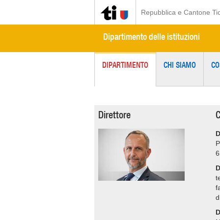
Repubblica e Cantone Ti
Dipartimento delle istituzioni
DIPARTIMENTO
CHI SIAMO
CO
Direttore
C
D
P
6
D
t
f
d
D