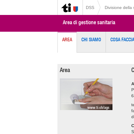
DSS
Divisione della
Area di gestione sanitaria
AREA
CHI SIAMO
COSA FACCI
Area
C
A
P
6
t
www.ti.ch/ags
f
d
C
S