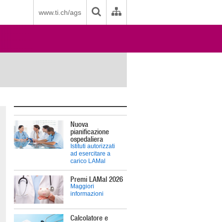
www.ti.ch/ags
Nuova
pianificazione
ospedaliera
Istituti autorizzati
ad esercitare a
carico LAMal
Premi LAMal 2026
Maggiori
informazioni
Calcolatore e