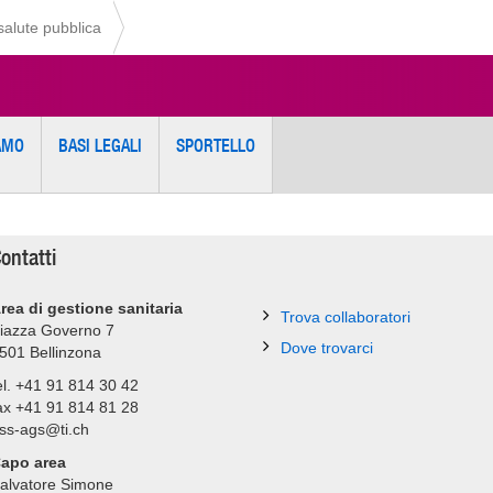
 salute pubblica
AMO
BASI LEGALI
SPORTELLO
ontatti
rea di gestione sanitaria
Trova collaboratori
iazza Governo 7
Dove trovarci
501
Bellinzona
el. +41 91 814 30 42
ax +41 91 814 81 28
ss-ags@ti.ch
apo area
alvatore Simone