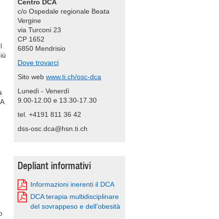
Centro DCA
c/o Ospedale regionale Beata
Vergine
via Turconi 23
CP 1652
l
6850 Mendrisio
iù
Dove trovarci
Sito web
www.ti.ch/osc-dca
Lunedì - Venerdì
à
9.00-12.00 e 13.30-17.30
 A
tel. +4191 811 36 42
dss-osc.dca@hsn.ti.ch
Depliant informativi
Informazioni inerenti il DCA
DCA terapia multidisciplinare
del sovrappeso e dell'obesità
o