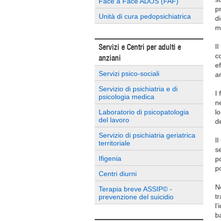
Face à Face ADOS (FAF)
pr
Unità di cura pedopsichiatrica
d
ma
Servizi e Centri per adulti e
I
c
anziani
ef
Servizi psico-sociali
a
Servizio di psichiatria e di
I 
psicologia medica
ne
Laboratorio di psicopatologia
l
del lavoro
d
Servizio di psichiatria geriatrica
I
territoriale
s
Ifigenia
p
p
Centri diurni
N
Terapia breve ASSIP© -
tr
prevenzione del suicidio
l
b