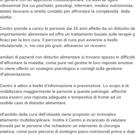
ofessionali (tra cui psichiatri, psicologi, infermieri, medico nutrizionista,
ietiste) lavorano a stretto contatto per affrontare la complessità della
lattia.
l Centro prende a carico le persone dai 16 anni affette da un disturbo de
omportamento alimentare ed offre un trattamento basato sulle terapie p
ficaci per la loro cura. Il percorso di cura può avvenire a livello
mbulatoriale, o, nei casi più gravi, attraverso un ricovero.
familiari di pazienti con disturbo alimentare si trovano spesso in difficolt
ll’affrontare la malattia, come pure nel gestire le loro risposte emotive.
oro viene offerto un sostegno psicologico e consigli sulla gestione
ell’alimentazione.
l Centro è attivo a livello d’informazione e prevenzione. Lo scopo è di
ensibilizzare maggiormente le persone a queste patologie, affinché
ossa esserci una risposta adeguata e tempestiva di fronte ad un
ossibile caso di disturbo alimentare.
ell'ambito della cura dell’obesità viene proposto un innovativo
attamento multidisciplinare. Inoltre il Centro è incaricato di valutare
’idoneità per le persone che richiedono un intervento di chirurgia
ariatrica, come pure percorsi di sostegno psico-nutrizionali prima e dop