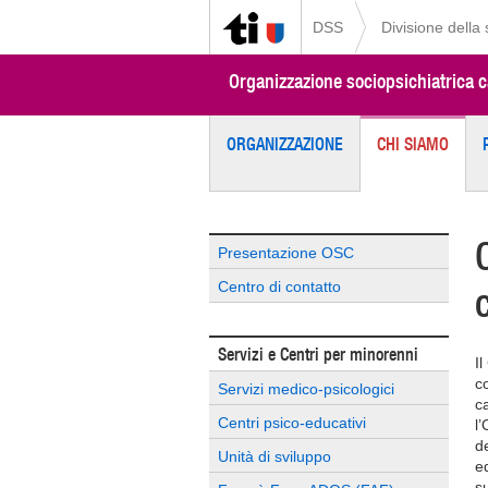
DSS
Divisione della
Organizzazione sociopsichiatrica 
ORGANIZZAZIONE
CHI SIAMO
Presentazione OSC
Centro di contatto
Servizi e Centri per minorenni
I
c
Servizi medico-psicologici
c
Centri psico-educativi
l
d
Unità di sviluppo
e
s