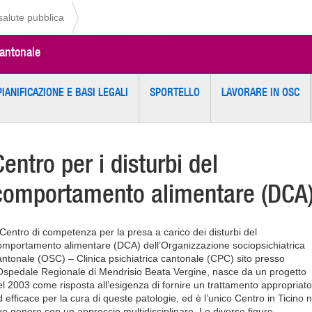
 salute pubblica
cantonale
PIANIFICAZIONE E BASI LEGALI
SPORTELLO
LAVORARE IN OSC
Centro per i disturbi del
comportamento alimentare (DCA
l Centro di competenza per la presa a carico dei disturbi del
omportamento alimentare (DCA) dell’Organizzazione sociopsichiatrica
antonale (OSC) – Clinica psichiatrica cantonale (CPC) sito presso
’Ospedale Regionale di Mendrisio Beata Vergine, nasce da un progetto
el 2003 come risposta all’esigenza di fornire un trattamento appropriato
d efficace per la cura di queste patologie, ed è l’unico Centro in Ticino n
uo genere con un approccio multidisciplinare. Le diverse figure