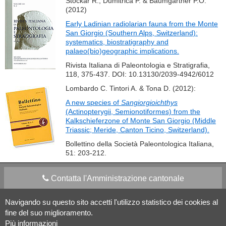
Stockar R., Dumitrica P. & Baumgartner P.O.
(2012)
Early Ladinian radiolarian fauna from the Monte
San Giorgio (Southern Alps, Switzerland):
systematics, biostratigraphy and
palaeo(bio)geographic implications.
Rivista Italiana di Paleontologia e Stratigrafia,
118, 375-437. DOI: 10.13130/2039-4942/6012
Lombardo C. Tintori A. & Tona D. (2012):
A new species of
Sangiorgioichthys
(Actinopterygii, Semionotiformes) from the
Kalkschieferzone of Monte San Giorgio (Middle
Triassic; Meride, Canton Ticino, Switzerland).
Bollettino della Società Paleontologica Italiana,
51: 203-212.
Contatta l'Amministrazione cantonale
Navigando su questo sito accetti l'utilizzo statistico dei cookies al
Apps Mobile
Social media
fine del suo miglioramento.
Più informazioni