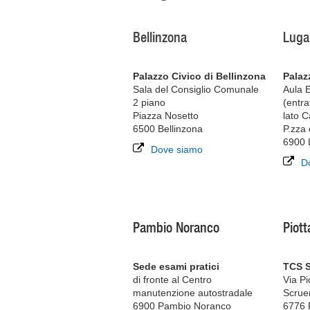
Bellinzona
Luga
Palazzo Civico di Bellinzona
Palaz
Sala del Consiglio Comunale
Aula 
2 piano
(entra
Piazza Nosetto
lato C
6500 Bellinzona
P.zza 
6900 
Dove siamo
D
Pambio Noranco
Piott
Sede esami pratici
TCS 
di fronte al Centro
Via Pi
manutenzione autostradale
Scrue
6900 Pambio Noranco
6776 