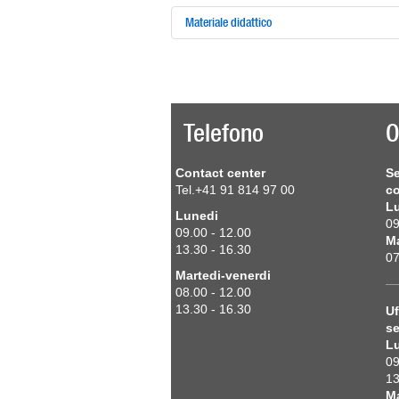
Materiale didattico
Telefono
O
Contact center
Se
Tel.+41 91 814 97 00
co
L
Lunedi
09
09.00 - 12.00
Ma
13.30 - 16.30
07
Martedi-venerdi
08.00 - 12.00
13.30 - 16.30
Uf
se
L
09
13
Ma