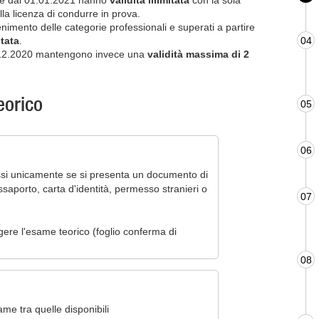
tire dal 01.01.2021 hanno
validità illimitata
con la sola
la licenza di condurre in prova.
enimento delle categorie professionali e superati a partire
itata
.
04
 31.12.2020 mantengono invece una
validità massima di 2
orico
05
06
si unicamente se si presenta un documento di
ssaporto, carta d'identità, permesso stranieri o
07
ere l'esame teorico (foglio conferma di
08
ame tra quelle disponibili