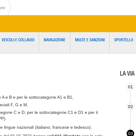
oni
VEICOLI E COLLAUDI
NAVIGAZIONE
MULTE E SANZIONI
SPORTELLO
LA VIA
01
 A e B e per le sottocategorie A1 e B1,
eciali F, G e M,
02
egorie C e D, per le sottocategorie C1 e D1 e per il
PP).
e lingue nazionali (italiano, francese e tedesco).
03