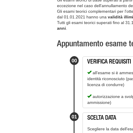
Gli esami teorici di base superati a par
eccezione nel caso dell'annullamento del
Gli esami teorici complementari per l'ott
dal 01.01.2021 hanno una
validità illim
Tutti gli esami teorici superati fino al
anni
.
Appuntamento esame te
VERIFICA REQUISITI
00
all'esame si è ammes
identità riconosciuto (pa
licenza di condurre)
autorizzazione a svolg
ammissione)
SCELTA DATA
01
Scegliere la data dell'es