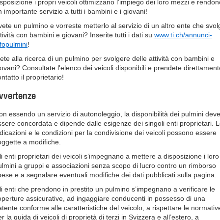
isposizione i propri veicoli ottimizzano l’impiego dei loro mezzi e rendon
 importante servizio a tutti i bambini e i giovani!
vete un pulmino e vorreste metterlo al servizio di un altro ente che svol
tività con bambini e giovani? Inserite tutti i dati su
www.ti.ch/annunci-
nfopulmini
!
iete alla ricerca di un pulmino per svolgere delle attività con bambini e
iovani? Consultate l'elenco dei veicoli disponibili e prendete direttament
ntatto il proprietario!
vvertenze
on essendo un servizio di autonoleggio, la disponibilità dei pulmini dev
ssere concordata e dipende dalle esigenze dei singoli enti proprietari. 
ndicazioni e le condizioni per la condivisione dei veicoli possono essere
oggette a modifiche.
li enti proprietari dei veicoli s’impegnano a mettere a disposizione i loro
ulmini a gruppi e associazioni senza scopo di lucro contro un rimborso
pese e a segnalare eventuali modifiche dei dati pubblicati sulla pagina.
li enti che prendono in prestito un pulmino s’impegnano a verificare le
operture assicurative, ad ingaggiare conducenti in possesso di una
atente conforme alle caratteristiche del veicolo, a rispettare le normativ
r la guida di veicoli di proprietà di terzi in Svizzera e all’estero, a