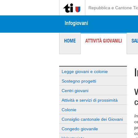
Repubblica e Cantone Ti
Infogiovani
HOME
ATTIVITÀ GIOVANILI
SA
Legge giovani e colonie
Sostegno progetti
V
Centri giovani
c
Attività e servizi di prossimità
Colonie
I
Consiglio cantonale dei Giovani
ce
p
Congedo giovanile
c