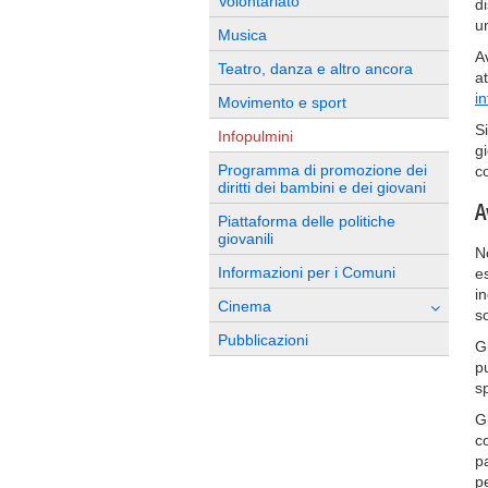
Volontariato
d
un
Musica
A
Teatro, danza e altro ancora
at
i
Movimento e sport
S
Infopulmini
g
Programma di promozione dei
co
diritti dei bambini e dei giovani
A
Piattaforma delle politiche
giovanili
N
Informazioni per i Comuni
e
i
Cinema
s
Pubblicazioni
G
p
s
G
c
p
pe