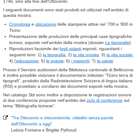
1746, sino alla fine dell'Ottocento.
I seguenti documenti sono stati prodotti ed utilizzati nell’ambito di
questa mostra:
Cronologia
e
ubicazione
delle stamperie attive nel '700 e '800 in
Ticino
Presentazione delle produzioni delle principali case tipografiche
ticinesi, esposte nell’ambito della mostra (dossier
Le tipografie
)
Riproduzioni facsimile dei
fogli volanti
esposti, riguardanti i
seguenti temi: 1)
la tipografia
; 2)
la vita privata
; 3)
la vita sociale
;
4)
l'educazione
; 5)
le poesie
; 6)
i trasporti
; 7)
la salute
Presso il Servizio audiovisivi della Biblioteca cantonale di Bellinzona
è inoltre possibile visionare il documentario intitolato “Ticino terra di
tipografi”, prodotto dalla Radiotelevisione Svizzera di lingua italiana
(RSI) e proiettato a corollario dei documenti esposti nella mostra.
Nel catalogo Sbt sono inoltre a disposizione le registrazioni sonore
di due conferenze proposte nell’ambito del
ciclo di conferenze
sul
tema “Bibliografia ticinese”:
"Tra Ottocento e ottocentomila: cittadini senza parole
dall'Ottocento a oggi"
Letizia Fontana e Brigitte Pythoud