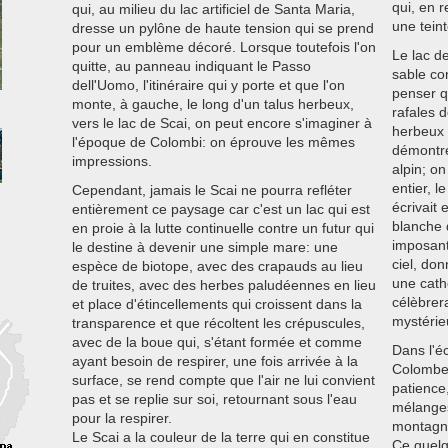
qui, en 
qui, au milieu du lac artificiel de Santa Maria,
une teint
dresse un pylône de haute tension qui se prend
pour un emblème décoré. Lorsque toutefois l'on
Le lac d
quitte, au panneau indiquant le Passo
sable con
dell'Uomo, l'itinéraire qui y porte et que l'on
penser q
monte, à gauche, le long d'un talus herbeux,
rafales d
vers le lac de Scai, on peut encore s'imaginer à
herbeux 
l'époque de Colombi: on éprouve les mêmes
démontrer
impressions.
alpin; on
entier, 
Cependant, jamais le Scai ne pourra refléter
écrivait
entièrement ce paysage car c'est un lac qui est
blanche d
en proie à la lutte continuelle contre un futur qui
imposant
le destine à devenir une simple mare: une
ciel, do
espèce de biotope, avec des crapauds au lieu
une cath
de truites, avec des herbes paludéennes en lieu
célèbrer
et place d'étincellements qui croissent dans la
mystérie
transparence et que récoltent les crépuscules,
avec de la boue qui, s'étant formée et comme
Dans l'éc
ayant besoin de respirer, une fois arrivée à la
Colombe 
surface, se rend compte que l'air ne lui convient
patience,
pas et se replie sur soi, retournant sous l'eau
mélanges
pour la respirer.
montagn
Le Scai a la couleur de la terre qui en constitue
Ce quelq