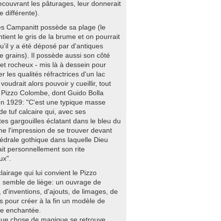
recouvrant les pâturages, leur donnerait
e différente).
es Campanitt possède sa plage (le
tient le gris de la brume et on pourrait
u'il y a été déposé par d'antiques
e grains). Il possède aussi son côté
et rocheux - mis là à dessein pour
 les qualités réfractrices d'un lac
 voudrait alors pouvoir y cueillir, tout
le Pizzo Colombe, dont Guido Bolla
 en 1929: "C'est une typique masse
e tuf calcaire qui, avec ses
es gargouilles éclatant dans le bleu du
nne l'impression de se trouver devant
édrale gothique dans laquelle Dieu
ait personnellement son rite
ux".
lairage qui lui convient le Pizzo
semble de liège: un ouvrage de
 d'inventions, d'ajouts, de limages, de
 pour créer à la fin un modèle de
e enchantée.
ue chose de magique se retrouve