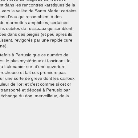
t dans les rencontres karstiques de la
 vers la vallée de Santa Maria: certains
eins d'eau qui ressemblent à des
 de marmottes amphibies; certaines
ions subites de ruisseaux qui semblent
bés dans des pièges (et peu après ils
issent, revigorés par une rapide cure
ine).
utefois à Pertusio que ce numéro de
t le plus mystérieux et fascinant: le
u Lukmanier sort d'une ouverture
 rocheuse et fait ses premiers pas
ur une sorte de grève dont les cailloux
uleur de l'or; et c'est comme si cet or
é transporté et déposé à Pertusio par
n échange du don, merveilleux, de la