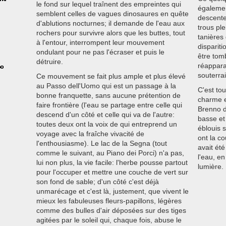
le fond sur lequel traînent des empreintes qui
égalemen
semblent celles de vagues dinosaures en quête
descente
d'ablutions nocturnes; il demande de l'eau aux
trous pl
rochers pour survivre alors que les buttes, tout
tanières
à l'entour, interrompent leur mouvement
disparit
ondulant pour ne pas l'écraser et puis le
être tom
détruire.
réappara
souterra
Ce mouvement se fait plus ample et plus élevé
au Passo dell'Uomo qui est un passage à la
C'est to
bonne franquette, sans aucune prétention de
charme es
faire frontière (l'eau se partage entre celle qui
Brenno d
descend d'un côté et celle qui va de l'autre:
basse et
toutes deux ont la voix de qui entreprend un
éblouis s
voyage avec la fraîche vivacité de
ont la co
l'enthousiasme). Le lac de la Segna (tout
avait ét
comme le suivant, au Piano dei Porci) n'a pas,
l'eau, e
lui non plus, la vie facile: l'herbe pousse partout
lumière.
pour l'occuper et mettre une couche de vert sur
son fond de sable; d'un côté c'est déjà
unmarécage et c'est là, justement, que vivent le
mieux les fabuleuses fleurs-papillons, légères
comme des bulles d'air déposées sur des tiges
agitées par le soleil qui, chaque fois, abuse le