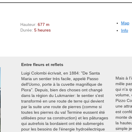
Map
Hauteur:
677 m
Durée:
5 heures
Info
Entre fleurs et reflets
Luigi Colombi écrivait, en 1884: "De Santa
Mais à l'
Maria un sentier très facile, appelé Passo
mêle pas
dell'Uomo, porte à la cuvette magnifique de
qui n'a q
Piora". Depuis, bien des choses ont changé
volume, d
dans la région du Lukmanier: le sentier s'est
Pizzo Co
transformé en une route de terre qui devient
une attr
par la suite une route de pierres (comme si
est conf
toutes les pierres du val Termine eussent été
monte de
utilisées pour sa construction) et les pâturages
la haute
qui autrefois la bordaient ont été submergés
simple je
pour les besoins de l'énergie hydroélectrique