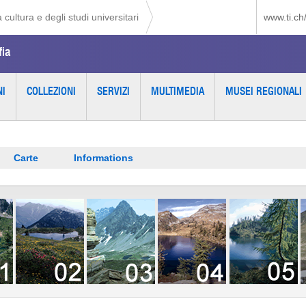
 cultura e degli studi universitari
www.ti.ch
fia
NI
COLLEZIONI
SERVIZI
MULTIMEDIA
MUSEI REGIONALI
Carte
Informations