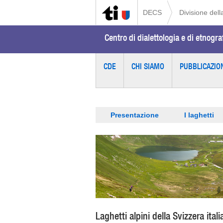
DECS
Divisione della
Centro di dialettologia e di etnogra
CDE
CHI SIAMO
PUBBLICAZIO
Presentazione
I laghetti
Laghetti alpini della Svizzera ital