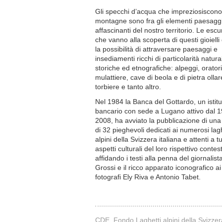
Gli specchi d’acqua che impreziosiscono
montagne sono fra gli elementi paesaggis
affascinanti del nostro territorio. Le escu
che vanno alla scoperta di questi gioiell
la possibilità di attraversare paesaggi e
insediamenti ricchi di particolarità natural
storiche ed etnografiche: alpeggi, oratori
mulattiere, cave di beola e di pietra ollar
torbiere e tanto altro.
Nel 1984 la Banca del Gottardo, un istitu
bancario con sede a Lugano attivo dal 1
2008, ha avviato la pubblicazione di una
di 32 pieghevoli dedicati ai numerosi lagh
alpini della Svizzera italiana e attenti a tut
aspetti culturali del loro rispettivo contes
affidando i testi alla penna del giornalista
Grossi e il ricco apparato iconografico ai
fotografi Ely Riva e Antonio Tabet.
CDE, Fondo Laghetti alpini della Svizzer