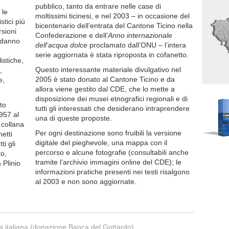
pubblico, tanto da entrare nelle case di
 le
moltissimi ticinesi, e nel 2003 – in occasione del
tici più
bicentenario dell’entrata del Cantone Ticino nella
rsioni
Confederazione e dell’
Anno internazionale
i danno
dell’acqua dolce
proclamato dall’ONU – l’intera
serie aggiornata è stata riproposta in cofanetto.
istiche,
Questo interessante materiale divulgativo nel
,
2005 è stato donato al Cantone Ticino e da
e,
allora viene gestito dal CDE, che lo mette a
disposizione dei musei etnografici regionali e di
to
tutti gli interessati che desiderano intraprendere
957 al
una di queste proposte.
 collana
Per ogni destinazione sono fruibili la versione
etti
digitale del pieghevole, una mappa con il
ti gli
percorso e alcune fotografie (consultabili anche
to,
tramite l’archivio immagini online del CDE); le
 Plinio
informazioni pratiche presenti nei testi risalgono
al 2003 e non sono aggiornate.
a italiana (donazione Banca del Gottardo)