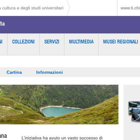
 cultura e degli studi universitari
www.ti.ch
fia
NI
COLLEZIONI
SERVIZI
MULTIMEDIA
MUSEI REGIONALI
Cartina
Informazioni
iana
L’iniziativa ha avuto un vasto successo di