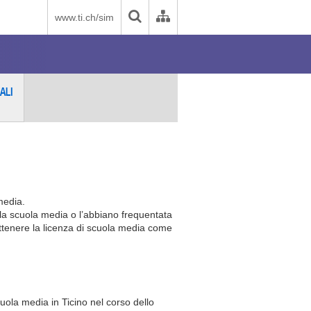
www.ti.ch/sim
ALI
media.
a scuola media o l’abbiano frequentata
ottenere la licenza di scuola media come
ola media in Ticino nel corso dello