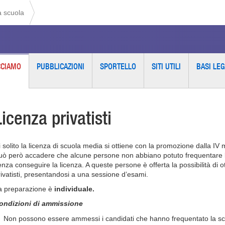
a scuola
CCIAMO
PUBBLICAZIONI
SPORTELLO
SITI UTILI
BASI LEG
Licenza privatisti
i solito la licenza di scuola media si ottiene con la promozione dalla IV 
uò però accadere che alcune persone non abbiano potuto frequentare l
enza conseguire la licenza. A queste persone è offerta la possibilità di 
rivatisti, presentandosi a una sessione d’esami.
a preparazione è
individuale.
ondizioni di ammissione
Non possono essere ammessi i candidati che hanno frequentato la scu