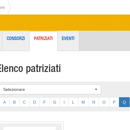
oni
CONSORZI
PATRIZIATI
EVENTI
Elenco patriziati
Selezionare
A
B
C
D
F
G
I
L
M
N
O
P
Q