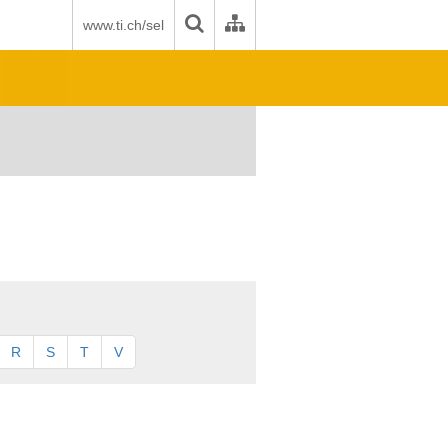
www.ti.ch/sel
R
S
T
V