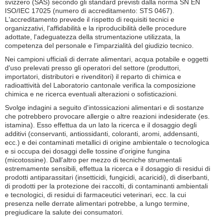
svizzero (SAS) secondo gli standard previsti dalla norma SN EN
ISO/IEC 17025 (numero di accreditamento: STS 0467).
L'accreditamento prevede il rispetto di requisiti tecnici e
organizzativi, l'affidabilità e la riproducibilità delle procedure
adottate, l'adeguatezza della strumentazione utilizzata, la
competenza del personale e l'imparzialità del giudizio tecnico.
Nei campioni ufficiali di derrate alimentari, acqua potabile e oggetti
d'uso prelevati presso gli operatori del settore (produttori,
importatori, distributori e rivenditori) il reparto di chimica e
radioattività del Laboratorio cantonale verifica la composizione
chimica e ne ricerca eventuali alterazioni o sofisticazioni.
Svolge indagini a seguito d'intossicazioni alimentari e di sostanze
che potrebbero provocare allergie o altre reazioni indesiderate (es.
istamina). Esso effettua da un lato la ricerca e il dosaggio degli
additivi (conservanti, antiossidanti, coloranti, aromi, addensanti,
ecc.) e dei contaminati metallici di origine ambientale o tecnologica
e si occupa dei dosaggi delle tossine d'origine fungina
(micotossine). Dall'altro per mezzo di tecniche strumentali
estremamente sensibili, effettua la ricerca e il dosaggio di residui di
prodotti antiparassitari (insetticidi, fungicidi, acaricidi), di diserbanti,
di prodotti per la protezione dei raccolti, di contaminanti ambientali
e tecnologici, di residui di farmaceutici veterinari, ecc. la cui
presenza nelle derrate alimentari potrebbe, a lungo termine,
pregiudicare la salute dei consumatori.