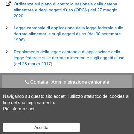
Ordinanza sul piano di controllo nazionale della catena
alimentare e degli oggetti d’uso (OPCN) del 27 maggio
2020
Legge cantonale di applicazione della legge federale sulle
derrate alimentari e sugli oggetti d’uso (del 30 settembre
1996)
Regolamento della legge cantonale di applicazione della
legge federale sulle derrate alimentari e sugli oggetti d’uso
(del 28 marzo 2017)
Contatta l'Amministrazione cantonale
Navigando su questo sito accetti l'utilizzo statistico dei cookies al
Apps Mobile
Social media
fine del suo miglioramento.
Più informazioni
Aiuto
Accetta
Versione desktop
|
Informazioni legali