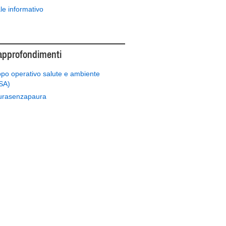
le informativo
 approfondimenti
po operativo salute e ambiente
SA)
urasenzapaura