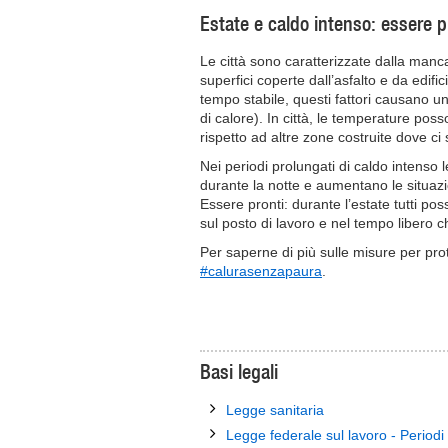
Estate e caldo intenso: essere p
Le città sono caratterizzate dalla manc
superfici coperte dall’asfalto e da edifi
tempo stabile, questi fattori causano u
di calore). In città, le temperature pos
rispetto ad altre zone costruite dove ci
Nei periodi prolungati di caldo intens
durante la notte e aumentano le situazio
Essere pronti: durante l’estate tutti p
sul posto di lavoro e nel tempo libero ch
Per saperne di più sulle misure per prot
#calurasenzapaura
.
Basi legali
Legge sanitaria
Legge federale sul lavoro - Periodi d