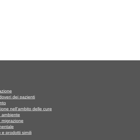
azione
 doveri dei pazienti
nto
ione nell'ambito delle cure
e ambiente
e migrazione
mentale
e prodotti simili