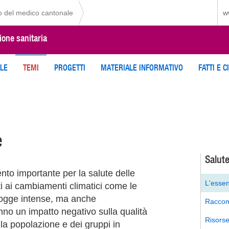
io del medico cantonale
w
ione sanitaria
ILE
TEMI
PROGETTI
MATERIALE INFORMATIVO
FATTI E C
e
Salut
to importante per la salute delle
L'essen
ti ai cambiamenti climatici come le
 piogge intense, ma anche
Raccom
no un impatto negativo sulla qualità
Risorse 
ella popolazione e dei gruppi in