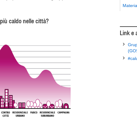
Materia
più caldo nelle città?
Link e
Grup
(GO
#cal