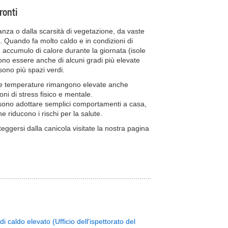
ronti
anza o dalla scarsità di vegetazione, da vaste
ci. Quando fa molto caldo e in condizioni di
n accumulo di calore durante la giornata (isole
sono essere anche di alcuni gradi più elevate
 sono più spazi verdi.
o le temperature rimangono elevate anche
ni di stress fisico e mentale.
ossono adottare semplici comportamenti a casa,
e riducono i rischi per la salute.
eggersi dalla canicola visitate la nostra pagina
i caldo elevato (Ufficio dell'ispettorato del