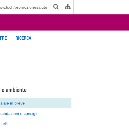
ww.ti.ch/promozionesalute
IFRE
RICERCA
e e ambiente
ziale in breve
andazioni e consigli
utili